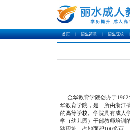
首页
|
招生简章
|
招生院校
|
金华教育学院
创办于196
华教育学院，是一所由浙江
的
高等学校
。学院具有成人
学（幼儿园）干部教师培训的
路现址，占地面积100多亩。