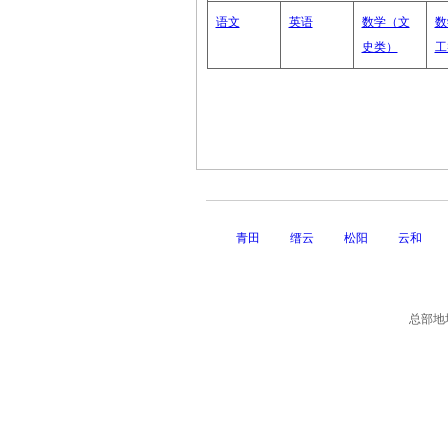
语文
英语
数学（文
数
史类）
工
青田
缙云
松阳
云和
总部地址