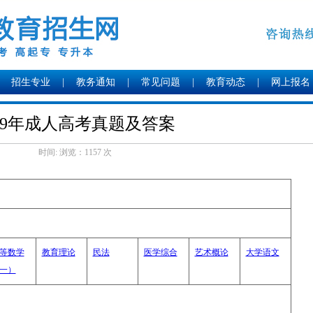
招生专业
|
教务通知
|
常见问题
|
教育动态
|
网上报名
019年成人高考真题及答案
时间: 浏览：
1157 次
等数学
教育理论
民法
医学综合
艺术概论
大学语文
一）