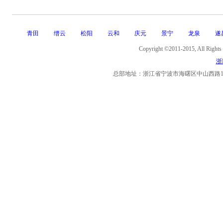
青田
缙云
松阳
云和
庆元
景宁
龙泉
遂
Copyright ©2011-2015, Al
浙I
总部地址：浙江省宁波市海曙区中山西路11号海曙