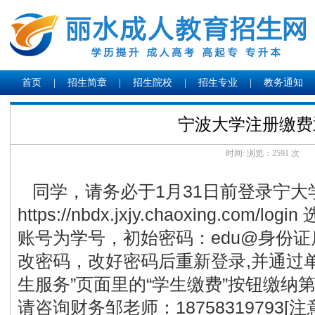
首页
|
招生简章
|
招生院校
|
招生专业
|
教务通知
宁波大学注册缴费
时间: 浏览：
2591 次
同学，请务必于1月31日前登录宁大
https://nbdx.jxjy.chaoxing.com/
账号为学号，初始密码：edu@身份
改密码，改好密码后重新登录,并通过
生服务”页面里的“学生缴费”按钮缴纳
请咨询财务邹老师：18758319793