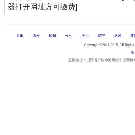
器打开网址方可缴费]
青田
缙云
松阳
云和
庆元
景宁
龙泉
遂
Copyright ©2011-2015, Al
浙I
总部地址：浙江省宁波市海曙区中山西路11号海曙